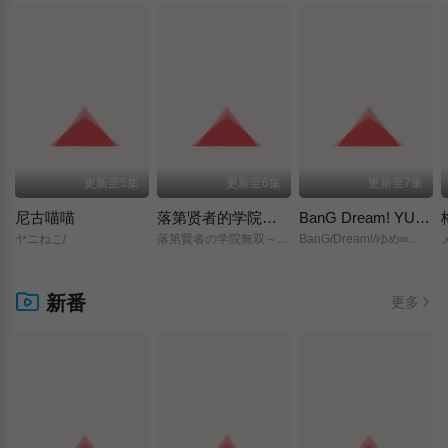
更新至5集
更新至6集
更新至7集
尼古喵喵
落第贤者的学院无双～第二次转生的S级开外挂魔术师冒险录～
BanG Dream! YUME∞MITA
ヤニねこ/
落第賢者の学院無双～二度目の転生、Sランクチート魔術師冒険録～/
BanG/Dream!/ゆめ∞みた/
新番
更多