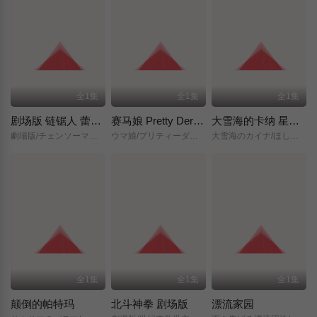
全1集
全1集
全1集
剧场版 链锯人 蕾塞篇(正式版)
赛马娘 Pretty Derby 新时代之门
大雪海的卡纳 星之贤者
劇場版/チェンソーマン/レゼ篇/
ウマ娘/プリティーダービー/新時代の扉/
大雪海のカイナ/ほしのけんじゃ/
全1集
全1集
全1集
颠倒的帕特玛
北斗神拳 剧场版
漂流家园