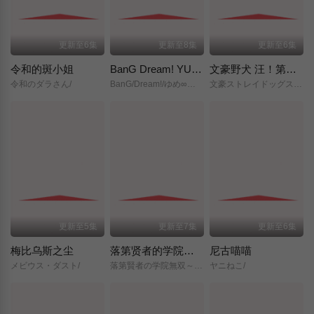
更新至6集
更新至8集
更新至6集
令和的斑小姐
BanG Dream! YUME∞MITA
文豪野犬 汪！第二季
令和のダラさん/
BanG/Dream!/ゆめ∞みた/
文豪ストレイドッグス/わん！２/
更新至5集
更新至7集
更新至6集
梅比乌斯之尘
落第贤者的学院无双～第二次转生的S级开外挂魔术师冒险录～
尼古喵喵
メビウス・ダスト/
落第賢者の学院無双～二度目の転生、Sランクチート魔術師冒険録～/
ヤニねこ/