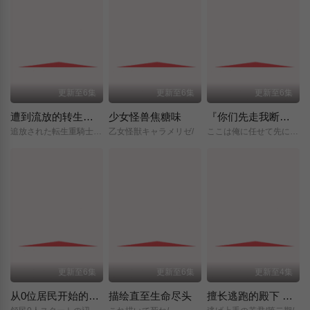
更新至6集
更新至6集
更新至6集
遭到流放的转生重骑士凭借游戏知识大开无双
少女怪兽焦糖味
『你们先走我断后』，于是10年后我成为了传说
追放された転生重騎士はゲーム知識で無双する/
乙女怪獣キャラメリゼ/
ここは俺に任せて先に行けと言ってから10年がたったら伝説になっていた。/
更新至6集
更新至6集
更新至4集
从0位居民开始的边境领主大人
描绘直至生命尽头
擅长逃跑的殿下 第二季