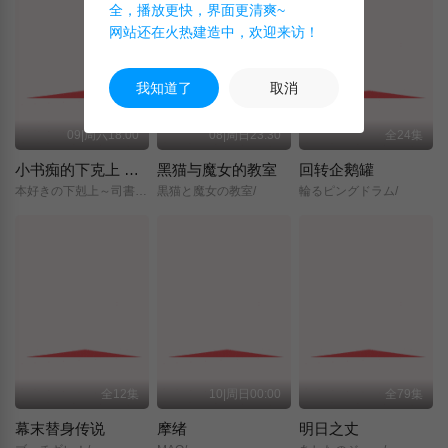
全，播放更快，界面更清爽~
网站还在火热建造中，欢迎来访！
我知道了
取消
09|周六18:00
08|周日23:30
全24集
小书痴的下克上 〜为了成为图书管理员而不择手段〜 领主的养女
黑猫与魔女的教室
回转企鹅罐
本好きの下剋上～司書になるためには手段を選んでいられません～/領主の養女/
黒猫と魔女の教室/
輪るピングドラム/
全12集
10|周日00:00
全79集
幕末替身传说
摩绪
明日之丈