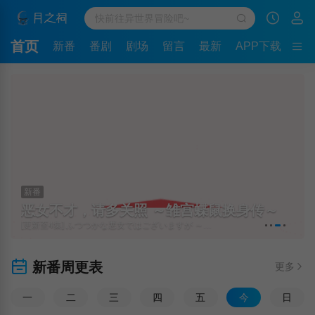
首页
新番
番剧
剧场
留言
最新
APP下载
新番
恶女不才，请多关照 ～雏宫蝶鼠换身传～
[更新至4集] ふつつかな悪女ではございますが ～雛宮蝶鼠とりかえ伝～
新番周更表
更多
一
二
三
四
五
今
日