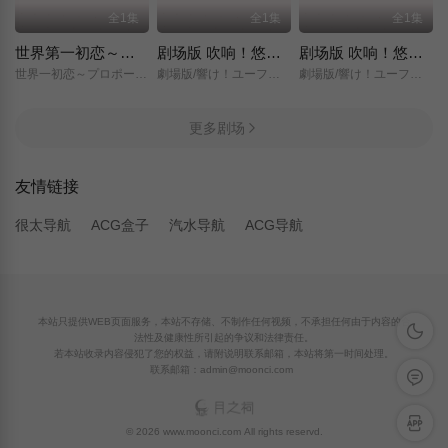
全1集
全1集
全1集
世界第一初恋～求婚篇～
剧场版 吹响！悠风号～想要传达的旋律～
剧场版 吹响！悠风号～誓言的终章～
世界一初恋～プロポーズ編～/
劇場版/響け！ユーフォニアム～届けたいメロディ～/
劇場版/響け！ユーフォニアム～誓いのフィナーレ～/
更多剧场
友情链接
很太导航
ACG盒子
汽水导航
ACG导航
本站只提供WEB页面服务，本站不存储、不制作任何视频，不承担任何由于内容的合
深色模
法性及健康性所引起的争议和法律责任。
若本站收录内容侵犯了您的权益，请附说明联系邮箱，本站将第一时间处理。
联系邮箱：admin@moonci.com
留言反
APP下
© 2026 www.moonci.com All rights reservd.