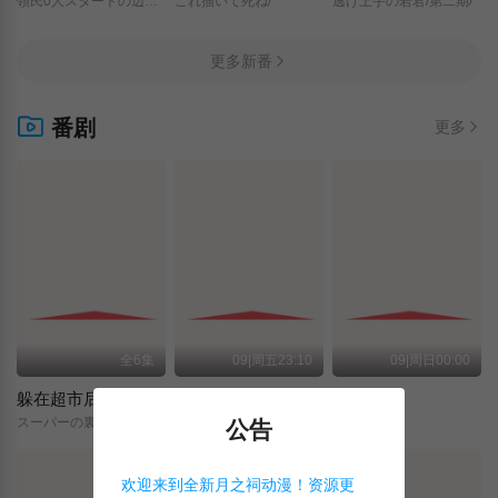
領民0人スタートの辺境領主様/
これ描いて死ね/
逃げ上手の若君/第二期/
更多新番
番剧
更多
全6集
09|周五23:10
09|周日00:00
躲在超市后门抽烟的两人
关于我转生变成史莱姆这档事 第四季
神之水滴
スーパーの裏でヤニ吸うふたり/
転生したらスライムだった件/第4期/
神の雫/
公告
欢迎来到全新月之祠动漫！资源更