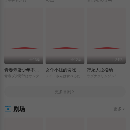
ブッチギレ！/
MAO/
あしたのジョー/
全13集
全12集
共24话
青春笨蛋少年不做圣诞服女郎的梦
女仆小姐的贪吃日常
狩龙人拉格纳
青春ブタ野郎はサンタクロースの夢を見ない/
メイドさんは食べるだけ/
ラグナクリムゾン/
更多番剧
剧场
更多