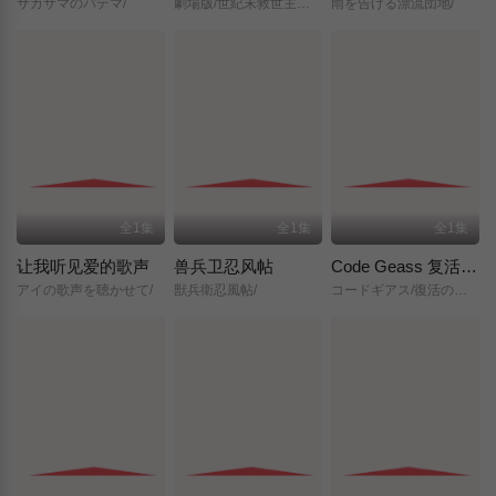
サカサマのパテマ/
劇場版/世紀末救世主伝説/北斗の拳/
雨を告げる漂流団地/
全1集
全1集
全1集
让我听见爱的歌声
兽兵卫忍风帖
Code Geass 复活的鲁路修
アイの歌声を聴かせて/
獣兵衛忍風帖/
コードギアス/復活のルルーシュ/