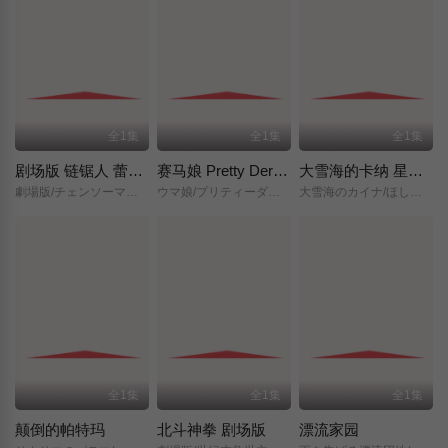
全1集
全1集
全1集
剧场版 链锯人 蕾塞篇(正式版)
赛马娘 Pretty Derby 新时代之门
大雪海的卡纳 星之贤者
劇場版/チェンソーマン/レゼ篇/
ウマ娘/プリティーダービー/新時代の扉/
大雪海のカイナ/ほしのけんじゃ/
全1集
全1集
全1集
颠倒的帕特玛
北斗神拳 剧场版
漂流家园