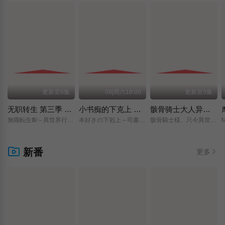
更新至6集
09|周六18:00
更新至5集
无职转生 第三季 ～到了异世界就拿出真本事～
小书痴的下克上 〜为了成为图书管理员而不择手段〜 领主的养女
骸骨骑士大人异世界冒险中 第二季
無職転生Ⅲ/～異世界行ったら本気だす～/
本好きの下剋上～司書になるためには手段を選んでいられません～/領主の養女/
骸骨騎士様、只今異世界へお出掛け中Ⅱ/
新番
更多