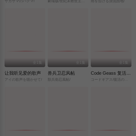
サカサマのパテマ/
劇場版/世紀末救世主伝説/北斗の拳/
雨を告げる漂流団地/
全1集
全1集
全1集
让我听见爱的歌声
兽兵卫忍风帖
Code Geass 复活的鲁路修
アイの歌声を聴かせて/
獣兵衛忍風帖/
コードギアス/復活のルルーシュ/