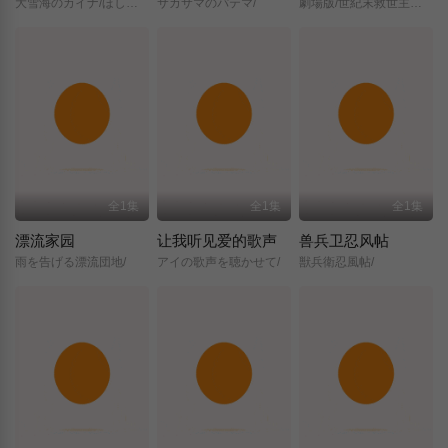
大雪海のカイナ/ほしのけんじゃ/
サカサマのパテマ/
劇場版/世紀末救世主伝説/北斗の拳/
全1集
全1集
全1集
漂流家园
让我听见爱的歌声
兽兵卫忍风帖
雨を告げる漂流団地/
アイの歌声を聴かせて/
獣兵衛忍風帖/