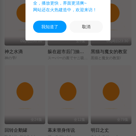
全，播放更快，界面更清爽~
网站还在火热建造中，欢迎来访！
我知道了
取消
09|周日00:00
全6集
08|周日23:30
神之水滴
躲在超市后门抽烟的两人
黑猫与魔女的教室
神の雫/
スーパーの裏でヤニ吸うふたり/
黒猫と魔女の教室/
全24集
全12集
全79集
回转企鹅罐
幕末替身传说
明日之丈