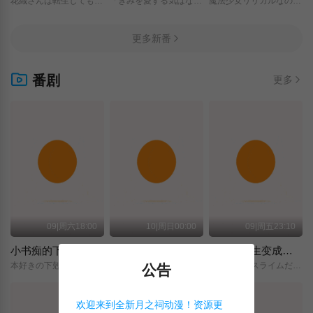
花織さんは転生しても喧嘩がしたい/
「きみを愛する気はない」と言った次期公爵様がなぜか溺愛してきます/
魔法少女リリカルなのは/EXCEEDS/Gun/Blaze/Vengeance/
更多新番
番剧
更多
09|周六18:00
10|周日00:00
09|周五23:10
小书痴的下克上 〜为了成为图书管理员而不择手段〜 领主的养女
摩绪
关于我转生变成史莱姆这档事 第四季
本好きの下剋上～司書になるためには手段を選んでいられません～/領主の養女/
MAO/
転生したらスライムだった件/第4期/
公告
欢迎来到全新月之祠动漫！资源更