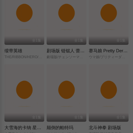
全1集
全1集
全1集
缎带英雄
剧场版 链锯人 蕾塞篇(正式版)
赛马娘 Pretty Derby 新时代之门
THE/RIBBON/HERO/リボンヒーロー/
劇場版/チェンソーマン/レゼ篇/
ウマ娘/プリティーダービー/新時代の扉/
全1集
全1集
全1集
大雪海的卡纳 星之贤者
颠倒的帕特玛
北斗神拳 剧场版