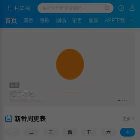
首页
新番
番剧
剧场
留言
最新
APP下载
新番
尼古喵喵
[更新至6集] ヤニねこ
新番周更表
更多
一
二
三
四
五
六
今