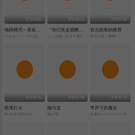
更新至6集
更新至6集
更新至6集
地狱模式～喜欢挑战特殊成就的玩家在废设定的异世界成为无双～第二季
『你们先走我断后』，于是10年后我成为了传说
岩元前辈的推荐
ヘルモード/～やり込み好きのゲーマーは廃設定の異世界で無双する～/2nd/Season/
ここは俺に任せて先に行けと言ってから10年がたったら伝説になっていた。/
岩元先輩ノ推薦/
更新至6集
更新至7集
更新至7集
暗黑灯火
猫与龙
穹庐下的魔女
BLACK TORCH/
猫と竜/
天幕のジャードゥーガル/