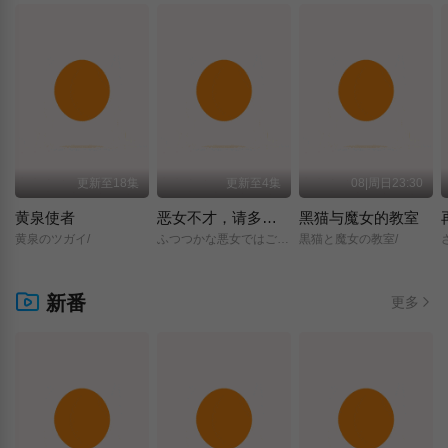
更新至18集
更新至4集
08|周日23:30
黄泉使者
恶女不才，请多关照 ～雏宫蝶鼠换身传～
黑猫与魔女的教室
黄泉のツガイ/
ふつつかな悪女ではございますが/～雛宮蝶鼠とりかえ伝～/
黒猫と魔女の教室/
新番
更多