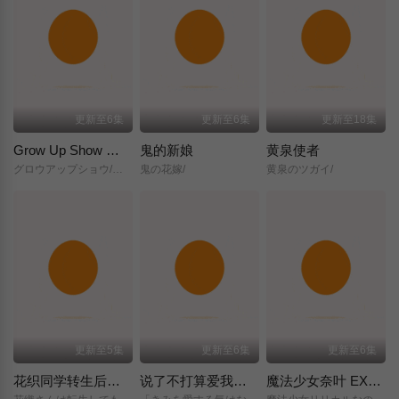
更新至6集
更新至6集
更新至18集
Grow Up Show ～向日葵马戏团～
鬼的新娘
黄泉使者
グロウアップショウ/～ひまわりのサーカス団～/
鬼の花嫁/
黄泉のツガイ/
更新至5集
更新至6集
更新至6集
花织同学转生后还是想干架
说了不打算爱我的公爵继承人，不知为何对我宠爱有加
魔法少女奈叶 EXCEEDS Gun Blaze Vengeance