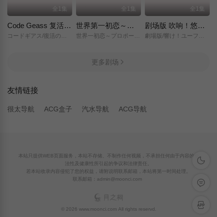
全1集
全1集
全1集
Code Geass 复活的鲁路修
世界第一初恋～求婚篇～
剧场版 吹响！悠风号～想要传达的旋律～
コードギアス/復活のルルーシュ/
世界一初恋～プロポーズ編～/
劇場版/響け！ユーフォニアム～届けたいメロディ～/
更多剧场
友情链接
很太导航
ACG盒子
汽水导航
ACG导航
本站只提供WEB页面服务，本站不存储、不制作任何视频，不承担任何由于内容的合
深色模
法性及健康性所引起的争议和法律责任。
若本站收录内容侵犯了您的权益，请附说明联系邮箱，本站将第一时间处理。
联系邮箱：admin@moonci.com
留言反
APP下
© 2026 www.moonci.com All rights reservd.