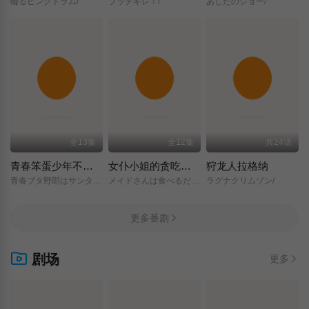
輪るピングドラム/
ブッチギレ！/
あしたのジョー/
全13集
全12集
共24话
青春笨蛋少年不做圣诞服女郎的梦
女仆小姐的贪吃日常
狩龙人拉格纳
青春ブタ野郎はサンタクロースの夢を見ない/
メイドさんは食べるだけ/
ラグナクリムゾン/
更多番剧
剧场
更多