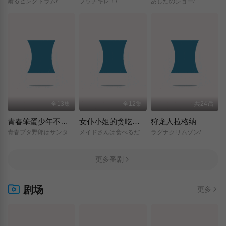
輪るピングドラム/
ブッチギレ！/
あしたのジョー/
全13集
全12集
共24话
青春笨蛋少年不做圣诞服女郎的梦
女仆小姐的贪吃日常
狩龙人拉格纳
青春ブタ野郎はサンタクロースの夢を見ない/
メイドさんは食べるだけ/
ラグナクリムゾン/
更多番剧
剧场
更多