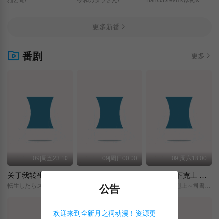
猫と竜/
令和のダラさん/
BanG/Dream!/ゆめ∞みた/
更多新番
番剧
更多
09|周五23:10
09|周日00:00
09|周六18:00
关于我转生变成史莱姆这档事 第四季
神之水滴
小书痴的下克上 〜为了成为图书管理员而不择手段〜 领主的养女
転生したらスライムだった件/第4期/
神の雫/
本好きの下剋上～司書になるためには手段を選んでいられません～/領主の養女/
公告
欢迎来到全新月之祠动漫！资源更