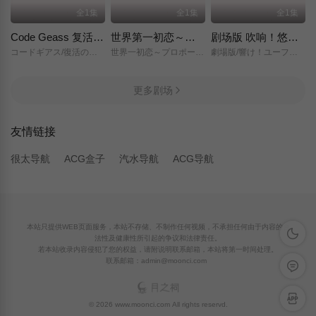
全1集
全1集
全1集
Code Geass 复活的鲁路修
世界第一初恋～求婚篇～
剧场版 吹响！悠风号～想要传达的旋律～
コードギアス/復活のルルーシュ/
世界一初恋～プロポーズ編～/
劇場版/響け！ユーフォニアム～届けたいメロディ～/
更多剧场
友情链接
很太导航
ACG盒子
汽水导航
ACG导航
本站只提供WEB页面服务，本站不存储、不制作任何视频，不承担任何由于内容的合
深色模
法性及健康性所引起的争议和法律责任。
若本站收录内容侵犯了您的权益，请附说明联系邮箱，本站将第一时间处理。
联系邮箱：admin@moonci.com
留言反
APP下
© 2026 www.moonci.com All rights reservd.