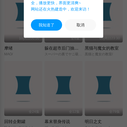
全，播放更快，界面更清爽~
网站还在火热建造中，欢迎来访！
我知道了
取消
10|周日00:00
全6集
08|周日23:30
摩绪
躲在超市后门抽烟的两人
黑猫与魔女的教室
MAO/
スーパーの裏でヤニ吸うふたり/
黒猫と魔女の教室/
全24集
全12集
全79集
回转企鹅罐
幕末替身传说
明日之丈