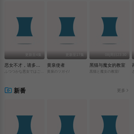
更新至4集
更新至17集
08|周日23:30
恶女不才，请多关照 ～雏宫蝶鼠换身传～
黄泉使者
黑猫与魔女的教室
ふつつかな悪女ではございますが/～雛宮蝶鼠とりかえ伝～/
黄泉のツガイ/
黒猫と魔女の教室/
新番
更多