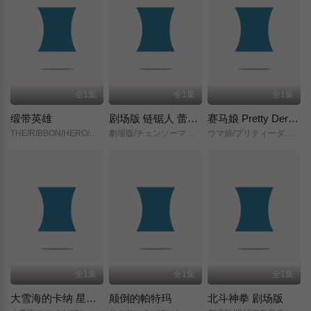
全1集
全1集
全1集
缎带英雄
剧场版 链锯人 蕾塞篇(正式版)
赛马娘 Pretty Derby 新时代之门
THE/RIBBON/HERO/リボンヒーロー/
劇場版/チェンソーマン/レゼ篇/
ウマ娘/プリティーダービー/新時代の扉/
全1集
全1集
全1集
大雪海的卡纳 星之贤者
颠倒的帕特玛
北斗神拳 剧场版