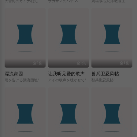
大雪海のカイナ/ほしのけんじゃ/
サカサマのパテマ/
劇場版/世紀末救世主伝説/北斗の拳/
全1集
全1集
全1集
漂流家园
让我听见爱的歌声
兽兵卫忍风帖
雨を告げる漂流団地/
アイの歌声を聴かせて/
獣兵衛忍風帖/