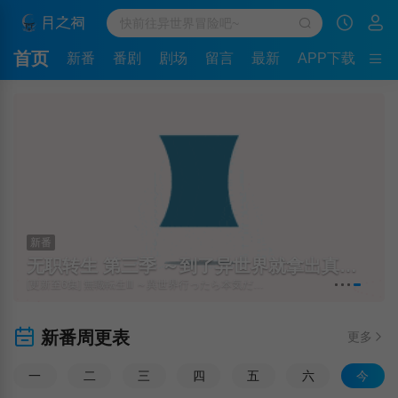
首页
新番
番剧
剧场
留言
最新
APP下载
新番
无职转生 第三季 ～到了异世界就拿出真本事～
[更新至6集] 無職転生Ⅲ ～異世界行ったら本気だす～
[
新番周更表
更多
一
二
三
四
五
六
今