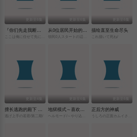
更新至6集
更新至6集
更新至6集
『你们先走我断后』，于是10年后我成为了传说
从0位居民开始的边境领主大人
描绘直至生命尽头
ここは俺に任せて先に行けと言ってから10年がたったら伝説になっていた。/
領民0人スタートの辺境領主様/
これ描いて死ね/
更新至4集
更新至6集
更新至6集
擅长逃跑的殿下 第二季
地狱模式～喜欢挑战特殊成就的玩家在废设定的异世界成为无双～第二季
正后方的神威
逃げ上手の若君/第二期/
ヘルモード/～やり込み好きのゲーマーは廃設定の異世界で無双する～/2nd/Season/
うしろの正面カムイさん/