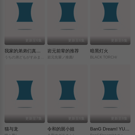
更新至6集
更新至6集
更新至6集
我家的弟弟们真是让您费心了
岩元前辈的推荐
暗黑灯火
うちの弟どもがすみません/
岩元先輩ノ推薦/
BLACK TORCH/
更新至7集
更新至6集
更新至8集
猫与龙
令和的斑小姐
BanG Dream! YUME∞MITA